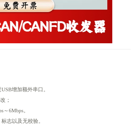
USB增加额外串口。
修改；
～6Mbps。
、标志以及无校验。