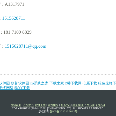
 A1317971
:
1515628711
181 7109 8829
 :
1515628711@qq.com
软件园
欧普软件园
xp系统之家
下载之家
2秒下载网
心愿下载
绿色先锋
无忧网络
酷YY下载
网站首页
|
产品中心
|
软件下载
|
在线购买
|
会员中心
|
联系我们
|
1号店铺
|
2号店铺
COPYRIGHT © [2014~2026] [CHANGYONG.LTD]. ALL RIGHTS RESERVED.
版权所有
鄂ICP备2025139642号