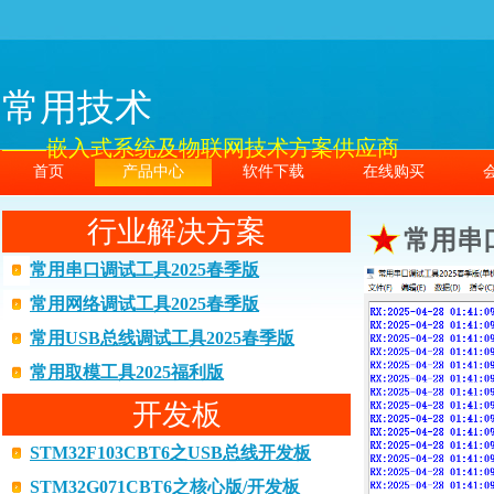
常用技术
——嵌入式系统及物联网技术方案供应商
首页
产品中心
软件下载
在线购买
行业解决方案
常用串口
常用串口调试工具2025春季版
常用网络调试工具2025春季版
常用USB总线调试工具2025春季版
常用取模工具2025福利版
开发板
STM32F103CBT6之USB总线开发板
STM32G071CBT6之核心版/开发板