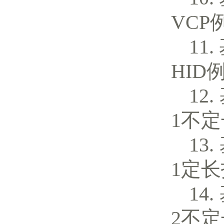
VCP
HID
1不
1定
2不