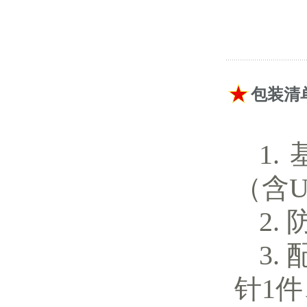
包装清
（含U
配
针1件