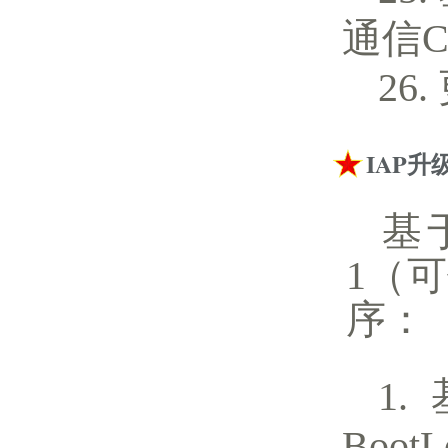
通信
IAP升
基
1（
序：
Boo